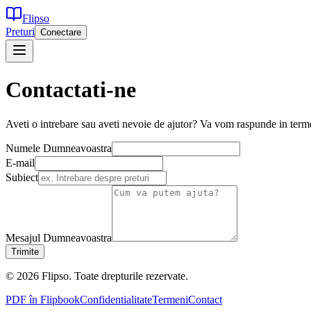
Flipso
Preturi
Conectare
Contactati-ne
Aveti o intrebare sau aveti nevoie de ajutor? Va vom raspunde in term
Numele Dumneavoastra
E-mail
Subiect
Mesajul Dumneavoastra
Trimite
© 2026 Flipso. Toate drepturile rezervate.
PDF în Flipbook
Confidentialitate
Termeni
Contact