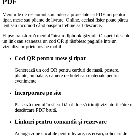
PDF
Meniurile de restaurant sunt adesea proiectate ca PDF-uri pentru
tipar, mese sau pliante de livrare. Online, același fișier poate părea
lent sau incomod când oaspeții trebuie să-l descarce.
Flipso transformă meniul într-un flipbook găzduit. Oaspeții deschid
un link sau scanează un cod QR și răsfoiesc paginile într-un
vizualizator prietenos pe mobil.
Cod QR pentru mese și tipar
Generează un cod QR pentru carduri de masă, postere,
pliante, ambalaje, camere de hotel sau materiale pentru
evenimente.
Încorporare pe site
Plasează meniul în site-ul tău în loc să trimiți vizitatorii către o
descărcare PDF brută.
Linkuri pentru comandă și rezervare
Adaugă zone clicabile pentru livrare, rezervări, solicitări de