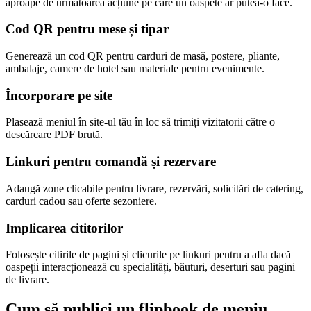
aproape de următoarea acțiune pe care un oaspete ar putea-o face.
Cod QR pentru mese și tipar
Generează un cod QR pentru carduri de masă, postere, pliante,
ambalaje, camere de hotel sau materiale pentru evenimente.
Încorporare pe site
Plasează meniul în site-ul tău în loc să trimiți vizitatorii către o
descărcare PDF brută.
Linkuri pentru comandă și rezervare
Adaugă zone clicabile pentru livrare, rezervări, solicitări de catering,
carduri cadou sau oferte sezoniere.
Implicarea cititorilor
Folosește citirile de pagini și clicurile pe linkuri pentru a afla dacă
oaspeții interacționează cu specialități, băuturi, deserturi sau pagini
de livrare.
Cum să publici un flipbook de meniu