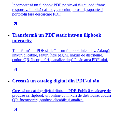
Încorporează un flipbook PDF pe site-ul tău cu cod iframe
responsiv. Publică cataloage, meniuri, broșuri, rapoarte și
portofolii fără descărcare PDF.
Transformă un PDF static într-un flipbook
interactiv
Transformă un PDF static într-un flipbook interactiv. Adaugă
linkuri clicabile, salturi între pagini, linkuri de distribuire,
coduri QR, încorporări și analize după încărcarea PDF-ului.
Creează un catalog digital din PDF-ul tău
Creează un catalog digital dintr-un PDF. Publică cataloage de
produse ca flipbook-uri online cu linkuri de distribuire, coduri
QR, încorporări, produse clicabile și analize.