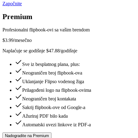
Započnite
Premium
Profesionalni flipbook-ovi sa vašim brendom
$
3.99
/mesečno
Naplaćuje se godišnje $47.88/godišnje
Sve iz besplatnog plana, plus:
Neograničen broj flipbook-ova
Uklanjanje Flipso vodenog žiga
Prilagođeni logo na flipbook-ovima
Neograničen broj kontakata
Sakrij flipbook-ove od Google-a
Ažuriraj PDF bilo kada
Automatski uvezi linkove iz PDF-a
Nadogradite na Premium