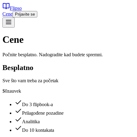
Flipso
Cene
Prijavite se
Cene
Počnite besplatno. Nadogradite kad budete spremni.
Besplatno
Sve što vam treba za početak
$0
zauvek
Do 3 flipbook-a
Prilagođene pozadine
Analitika
Do 10 kontakata