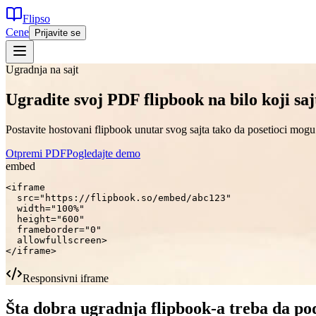
Flipso
Cene
Prijavite se
Ugradnja na sajt
Ugradite svoj PDF flipbook na bilo koji saj
Postavite hostovani flipbook unutar svog sajta tako da posetioci mog
Otpremi PDF
Pogledajte demo
embed
<iframe

  src="https://flipbook.so/embed/abc123"

  width="100%"

  height="600"

  frameborder="0"

  allowfullscreen>

</iframe>
Responsivni iframe
Šta dobra ugradnja flipbook-a treba da po