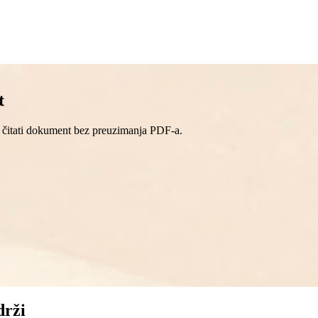
t
u čitati dokument bez preuzimanja PDF-a.
drži