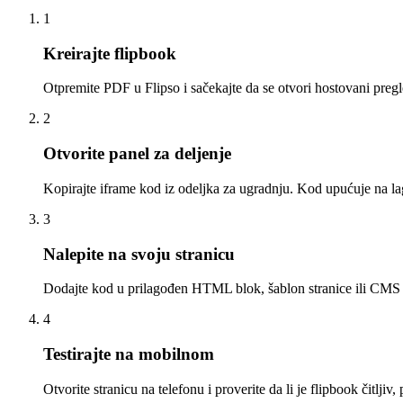
1
Kreirajte flipbook
Otpremite PDF u Flipso i sačekajte da se otvori hostovani preg
2
Otvorite panel za deljenje
Kopirajte iframe kod iz odeljka za ugradnju. Kod upućuje na la
3
Nalepite na svoju stranicu
Dodajte kod u prilagođen HTML blok, šablon stranice ili CMS p
4
Testirajte na mobilnom
Otvorite stranicu na telefonu i proverite da li je flipbook čitljiv