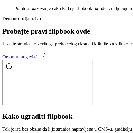
Pratite angažovanje čak i kada je flipbook ugrađen, uključujući p
Demonstracija uživo
Probajte pravi flipbook ovde
Listajte stranice, otvorite ga preko celog ekrana i kliknite kroz linkove
Otvori u pregledaču
Kako ugraditi flipbook
Tok je isti bez obzira da li je stranica napravljena u CMS-u, graditelju