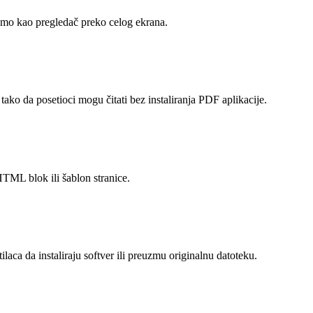
mo kao pregledač preko celog ekrana.
tako da posetioci mogu čitati bez instaliranja PDF aplikacije.
HTML blok ili šablon stranice.
laca da instaliraju softver ili preuzmu originalnu datoteku.