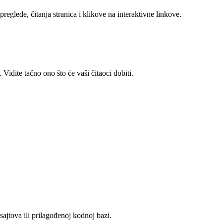
reglede, čitanja stranica i klikove na interaktivne linkove.
. Vidite tačno ono što će vaši čitaoci dobiti.
 sajtova ili prilagođenoj kodnoj bazi.