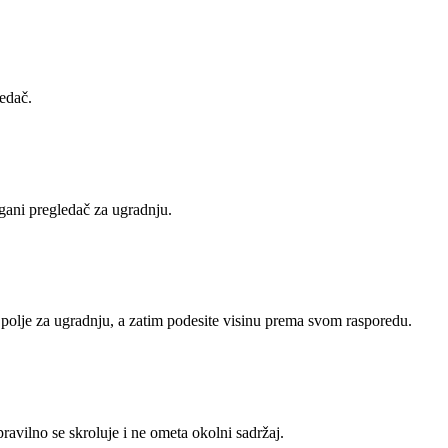
ledač.
gani pregledač za ugradnju.
olje za ugradnju, a zatim podesite visinu prema svom rasporedu.
, pravilno se skroluje i ne ometa okolni sadržaj.