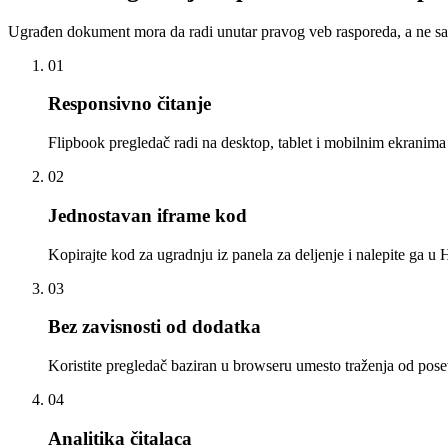
Ugrađen dokument mora da radi unutar pravog veb rasporeda, a ne sa
0
1
Responsivno čitanje
Flipbook pregledač radi na desktop, tablet i mobilnim ekranima 
0
2
Jednostavan iframe kod
Kopirajte kod za ugradnju iz panela za deljenje i nalepite ga u 
0
3
Bez zavisnosti od dodatka
Koristite pregledač baziran u browseru umesto traženja od poseti
0
4
Analitika čitalaca