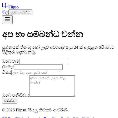
Flipso
මිල
පුරනය වන්න
අප හා සම්බන්ධ වන්න
ප්‍රශ්නයක් තිබේද හෝ උදව් අවශ්‍යද? පැය 24 ක් ඇතුළත අපි ඔබට
පිළිතුරු දෙන්නෙමු.
ඔබේ නම
ඊමේල්
විෂය
ඔබේ පණිවිඩය
යවන්න
© 2026 Flipso. සියලු හිමිකම් ඇවිරිණි.