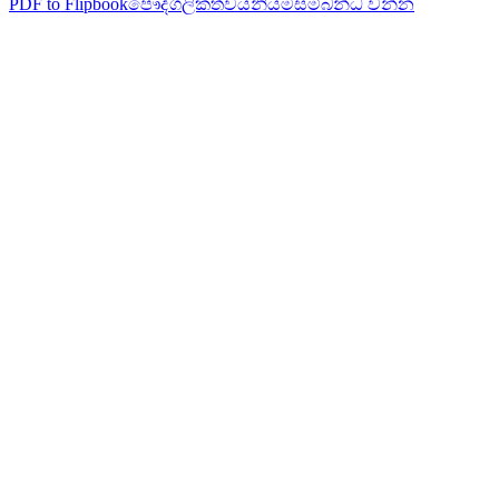
PDF to Flipbook
පෞද්ගලිකත්වය
නියම
සම්බන්ධ වන්න