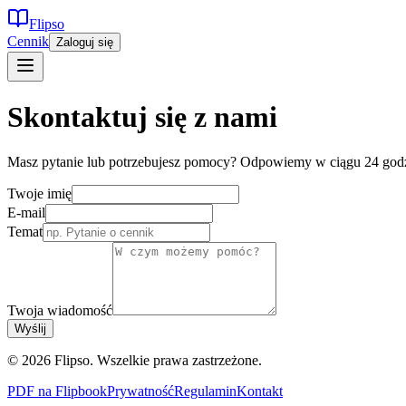
Flipso
Cennik
Zaloguj się
Skontaktuj się z nami
Masz pytanie lub potrzebujesz pomocy? Odpowiemy w ciągu 24 god
Twoje imię
E-mail
Temat
Twoja wiadomość
Wyślij
© 2026 Flipso. Wszelkie prawa zastrzeżone.
PDF na Flipbook
Prywatność
Regulamin
Kontakt