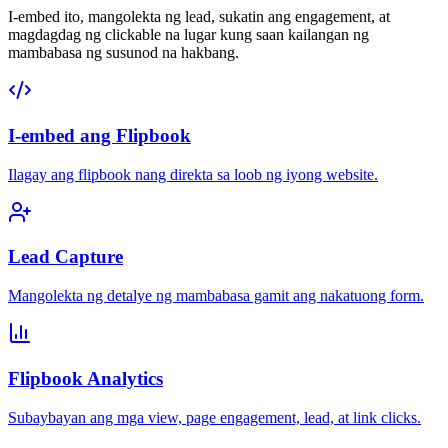
I-embed ito, mangolekta ng lead, sukatin ang engagement, at
magdagdag ng clickable na lugar kung saan kailangan ng
mambabasa ng susunod na hakbang.
I-embed ang Flipbook
Ilagay ang flipbook nang direkta sa loob ng iyong website.
Lead Capture
Mangolekta ng detalye ng mambabasa gamit ang nakatuong form.
Flipbook Analytics
Subaybayan ang mga view, page engagement, lead, at link clicks.