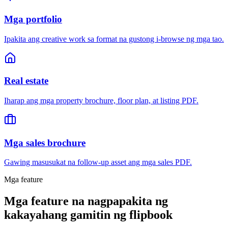
Mga portfolio
Ipakita ang creative work sa format na gustong i-browse ng mga tao.
Real estate
Iharap ang mga property brochure, floor plan, at listing PDF.
Mga sales brochure
Gawing masusukat na follow-up asset ang mga sales PDF.
Mga feature
Mga feature na nagpapakita ng
kakayahang gamitin ng flipbook