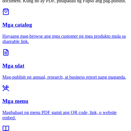
document. Kung ito ay PDF, pinapadali ng Flipso ang pag-publish.
Mga catalog
Hayaang mag-browse ang mga customer ng mga produkto mula sa
shareable link.
Mga ulat
Mag-publish ng annual, research, at business report nang maganda.
Mga menu
Magbahagi ng menu PDF gamit ang QR code, link, o website
embed.