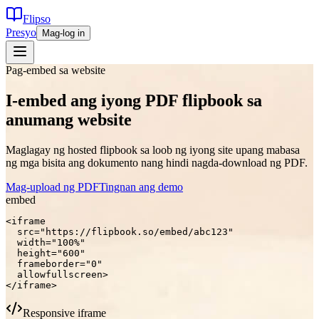
Flipso
Presyo
Mag-log in
Pag-embed sa website
I-embed ang iyong PDF flipbook sa
anumang website
Maglagay ng hosted flipbook sa loob ng iyong site upang mabasa
ng mga bisita ang dokumento nang hindi nagda-download ng PDF.
Mag-upload ng PDF
Tingnan ang demo
embed
<iframe

  src="https://flipbook.so/embed/abc123"

  width="100%"

  height="600"

  frameborder="0"

  allowfullscreen>

</iframe>
Responsive iframe