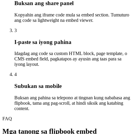
Buksan ang share panel
Kopyahin ang iframe code mula sa embed section. Tumuturo
ang code sa lightweight na embed viewer.
3
I-paste sa iyong pahina
Idagdag ang code sa custom HTML block, page template, o
CMS embed field, pagkatapos ay ayusin ang taas para sa
iyong layout.
4
Subukan sa mobile
Buksan ang pahina sa telepono at tingnan kung nababasa ang
flipbook, tama ang pag-scroll, at hindi siksik ang katabing
content.
FAQ
Mga tanong sa flipbook embed