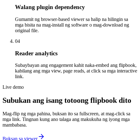
Walang plugin dependency
Gumamit ng browser-based viewer sa halip na hilingin sa
mga bisita na mag-install ng software o mag-download ng
original file.
0
4
Reader analytics
Subaybayan ang engagement kahit naka-embed ang flipbook,
kabilang ang mga view, page reads, at click sa mga interactive
link.
Live demo
Subukan ang isang totoong flipbook dito
Mag-flip ng mga pahina, buksan ito sa fullscreen, at mag-click sa
mga link. Tingnan kung ano talaga ang makukuha ng iyong mga
mambabasa.
Buksan sa viewer