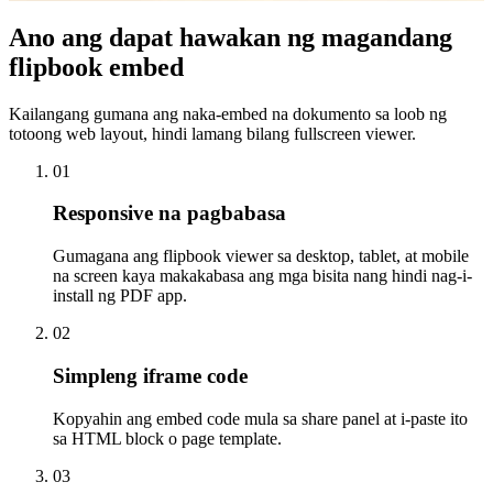
Ano ang dapat hawakan ng magandang
flipbook embed
Kailangang gumana ang naka-embed na dokumento sa loob ng
totoong web layout, hindi lamang bilang fullscreen viewer.
0
1
Responsive na pagbabasa
Gumagana ang flipbook viewer sa desktop, tablet, at mobile
na screen kaya makakabasa ang mga bisita nang hindi nag-i-
install ng PDF app.
0
2
Simpleng iframe code
Kopyahin ang embed code mula sa share panel at i-paste ito
sa HTML block o page template.
0
3