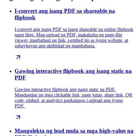
I-convert ang isang PDF sa shareable na
flipbook
I-convert ang isang PDF sa isang shareable na online flipbook
nang libre. Mag-upload ng PDF, makakuha ng page-flip
viewer, magbahagi ng link, i-embed ito sa iyong website, at
subaybayan ang aktibidad ng mambabasa.
Gawing interactive flipbook ang isang static na
PDF
Gawing interactive flipbook ang isang static na PDF.
Magdagdag ng mga clickable link, page jump, share link, QR
code, embed, at analytics pagkatapos i-upload ang iyong
PDF.
Mangolekta ng lead mula sa mga high-value na