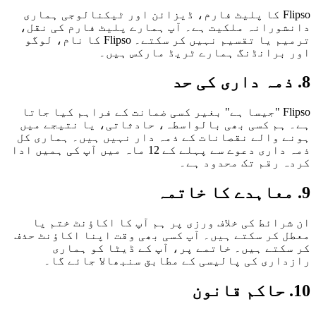
Flipso کا پلیٹ فارم، ڈیزائن اور ٹیکنالوجی ہماری
دانشورانہ ملکیت ہے۔ آپ ہمارے پلیٹ فارم کی نقل،
ترمیم یا تقسیم نہیں کر سکتے۔ Flipso کا نام، لوگو
اور برانڈنگ ہمارے ٹریڈ مارکس ہیں۔
8. ذمہ داری کی حد
Flipso "جیسا ہے" بغیر کسی ضمانت کے فراہم کیا جاتا
ہے۔ ہم کسی بھی بالواسطہ، حادثاتی، یا نتیجے میں
ہونے والے نقصانات کے ذمہ دار نہیں ہیں۔ ہماری کل
ذمہ داری دعوے سے پہلے کے 12 ماہ میں آپ کی ہمیں ادا
کردہ رقم تک محدود ہے۔
9. معاہدے کا خاتمہ
ان شرائط کی خلاف ورزی پر ہم آپ کا اکاؤنٹ ختم یا
معطل کر سکتے ہیں۔ آپ کسی بھی وقت اپنا اکاؤنٹ حذف
کر سکتے ہیں۔ خاتمے پر، آپ کے ڈیٹا کو ہماری
رازداری کی پالیسی کے مطابق سنبھالا جائے گا۔
10. حاکم قانون