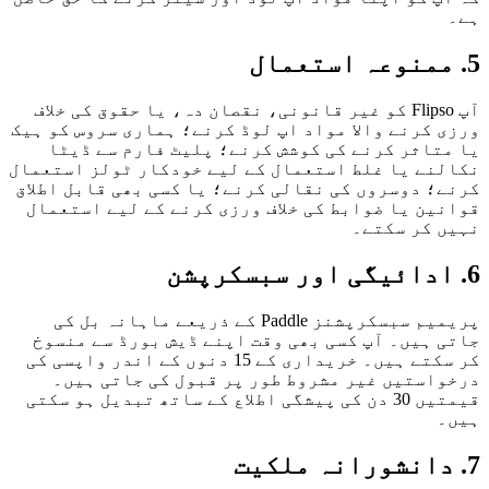
ہے۔
5. ممنوعہ استعمال
آپ Flipso کو غیر قانونی، نقصان دہ، یا حقوق کی خلاف
ورزی کرنے والا مواد اپ لوڈ کرنے؛ ہماری سروس کو ہیک
یا متاثر کرنے کی کوشش کرنے؛ پلیٹ فارم سے ڈیٹا
نکالنے یا غلط استعمال کے لیے خودکار ٹولز استعمال
کرنے؛ دوسروں کی نقالی کرنے؛ یا کسی بھی قابل اطلاق
قوانین یا ضوابط کی خلاف ورزی کرنے کے لیے استعمال
نہیں کر سکتے۔
6. ادائیگی اور سبسکرپشن
پریمیم سبسکرپشنز Paddle کے ذریعے ماہانہ بل کی
جاتی ہیں۔ آپ کسی بھی وقت اپنے ڈیش بورڈ سے منسوخ
کر سکتے ہیں۔ خریداری کے 15 دنوں کے اندر واپسی کی
درخواستیں غیر مشروط طور پر قبول کی جاتی ہیں۔
قیمتیں 30 دن کی پیشگی اطلاع کے ساتھ تبدیل ہو سکتی
ہیں۔
7. دانشورانہ ملکیت