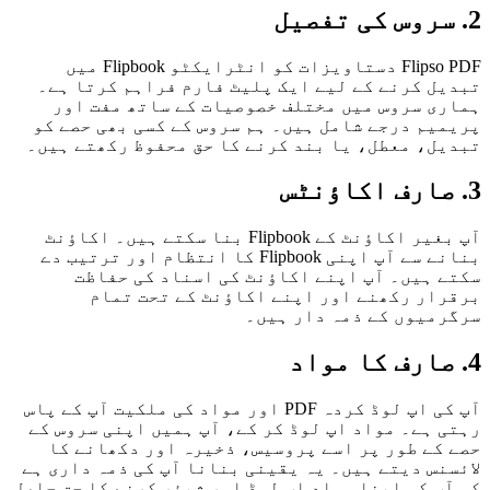
2. سروس کی تفصیل
Flipso PDF دستاویزات کو انٹرایکٹو Flipbook میں
تبدیل کرنے کے لیے ایک پلیٹ فارم فراہم کرتا ہے۔
ہماری سروس میں مختلف خصوصیات کے ساتھ مفت اور
پریمیم درجے شامل ہیں۔ ہم سروس کے کسی بھی حصے کو
تبدیل، معطل، یا بند کرنے کا حق محفوظ رکھتے ہیں۔
3. صارف اکاؤنٹس
آپ بغیر اکاؤنٹ کے Flipbook بنا سکتے ہیں۔ اکاؤنٹ
بنانے سے آپ اپنی Flipbook کا انتظام اور ترتیب دے
سکتے ہیں۔ آپ اپنے اکاؤنٹ کی اسناد کی حفاظت
برقرار رکھنے اور اپنے اکاؤنٹ کے تحت تمام
سرگرمیوں کے ذمہ دار ہیں۔
4. صارف کا مواد
آپ کی اپ لوڈ کردہ PDF اور مواد کی ملکیت آپ کے پاس
رہتی ہے۔ مواد اپ لوڈ کر کے، آپ ہمیں اپنی سروس کے
حصے کے طور پر اسے پروسیس، ذخیرہ اور دکھانے کا
لائسنس دیتے ہیں۔ یہ یقینی بنانا آپ کی ذمہ داری ہے
کہ آپ کو اپنا مواد اپ لوڈ اور شیئر کرنے کا حق حاصل