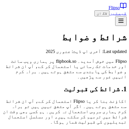
Flipso
قیمتیں
لاگ ان
شرائط و ضوابط
Last updated:
آخری اپ ڈیٹ: جنوری 2025
Flipso میں خوش آمدید۔ flipbook.so پر ہماری ویب سائٹ
اور خدمات تک رسائی یا استعمال کر کے، آپ ان شرائط
و ضوابط کی پابندی سے متفق ہوتے ہیں۔ براہ کرم
انہیں غور سے پڑھیں۔
1. شرائط کی قبولیت
اکاؤنٹ بنا کر یا Flipso استعمال کر کے، آپ ان شرائط
سے متفق ہوتے ہیں۔ اگر آپ متفق نہیں ہیں تو براہ
کرم ہماری سروس استعمال نہ کریں۔ ہم کسی بھی وقت ان
شرائط میں ترمیم کر سکتے ہیں، اور مسلسل استعمال
تبدیلیوں کی قبولیت شمار ہوگا۔