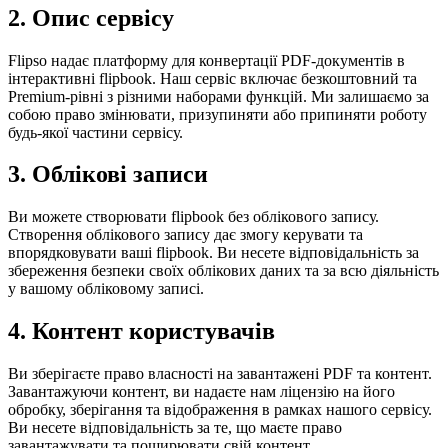
2. Опис сервісу
Flipso надає платформу для конвертації PDF-документів в
інтерактивні flipbook. Наш сервіс включає безкоштовний та
Premium-рівні з різними наборами функцій. Ми залишаємо за
собою право змінювати, призупиняти або припиняти роботу
будь-якої частини сервісу.
3. Облікові записи
Ви можете створювати flipbook без облікового запису.
Створення облікового запису дає змогу керувати та
впорядковувати ваші flipbook. Ви несете відповідальність за
збереження безпеки своїх облікових даних та за всю діяльність
у вашому обліковому записі.
4. Контент користувачів
Ви зберігаєте право власності на завантажені PDF та контент.
Завантажуючи контент, ви надаєте нам ліцензію на його
обробку, зберігання та відображення в рамках нашого сервісу.
Ви несете відповідальність за те, що маєте право
завантажувати та поширювати свій контент.