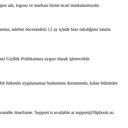
pso adı, logosu ve markası bizim ticari markalarımızdır.
umuz, talebin öncesindeki 12 ay içinde bize ödediğiniz tutarla
iniz Gizlilik Politikamıza uygun olarak işlenecektir.
hangi bir hükmün uygulanamaz bulunması durumunda, kalan hükümler
asonable timeframe. Support is available at support@flipbook.so.