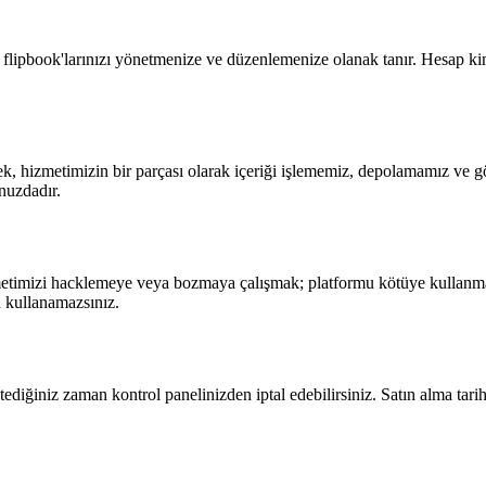
 flipbook'larınızı yönetmenize ve düzenlemenize olanak tanır. Hesap kim
erek, hizmetimizin bir parçası olarak içeriği işlememiz, depolamamız ve g
nuzdadır.
hizmetimizi hacklemeye veya bozmaya çalışmak; platformu kötüye kullanm
n kullanamazsınız.
stediğiniz zaman kontrol panelinizden iptal edebilirsiniz. Satın alma tar