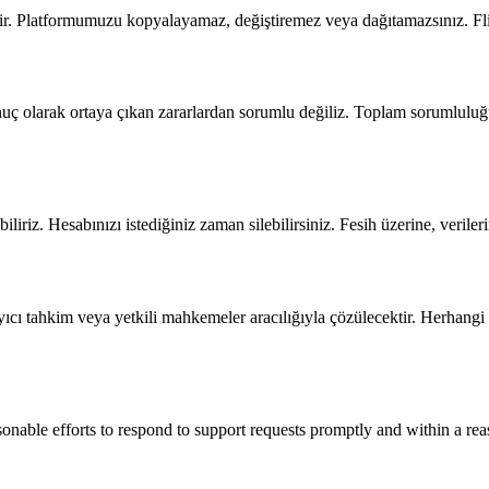
zdir. Platformumuzu kopyalayamaz, değiştiremez veya dağıtamazsınız. Fli
sonuç olarak ortaya çıkan zararlardan sorumlu değiliz. Toplam sorumluluğ
liriz. Hesabınızı istediğiniz zaman silebilirsiniz. Fesih üzerine, veriler
ğlayıcı tahkim veya yetkili mahkemeler aracılığıyla çözülecektir. Her
sonable efforts to respond to support requests promptly and within a re