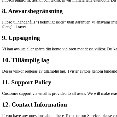
Flipsos plattform, design och teknik är vår immateriella egendom. Du 
8. Ansvarsbegränsning
Flipso tillhandahålls "i befintligt skick" utan garantier. Vi ansvarar in
föregått kravet.
9. Uppsägning
Vi kan avsluta eller spärra ditt konto vid brott mot dessa villkor. Du k
10. Tillämplig lag
Dessa villkor regleras av tillämplig lag. Tvister avgörs genom bindand
11. Support Policy
Customer support via email is provided to all users. We will make rea
12. Contact Information
If you have any questions about these Terms or our Service, please co