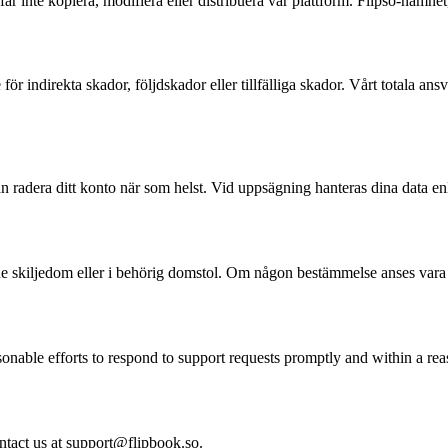
får inte kopiera, modifiera eller distribuera vår plattform. Flipso-namn
te för indirekta skador, följdskador eller tillfälliga skador. Vårt totala 
an radera ditt konto när som helst. Vid uppsägning hanteras dina data enli
e skiljedom eller i behörig domstol. Om någon bestämmelse anses vara og
sonable efforts to respond to support requests promptly and within a re
ntact us at support@flipbook.so.