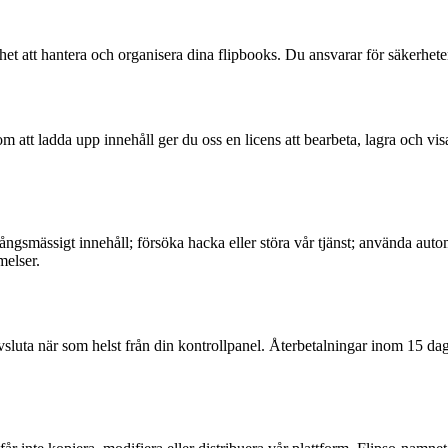
et att hantera och organisera dina flipbooks. Du ansvarar för säkerheten
att ladda upp innehåll ger du oss en licens att bearbeta, lagra och visa 
trångsmässigt innehåll; försöka hacka eller störa vår tjänst; använda aut
melser.
ta när som helst från din kontrollpanel. Återbetalningar inom 15 dagar