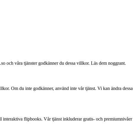
so och våra tjänster godkänner du dessa villkor. Läs dem noggrant.
llkor. Om du inte godkänner, använd inte vår tjänst. Vi kan ändra dessa
l interaktiva flipbooks. Vår tjänst inkluderar gratis- och premiumnivåer m