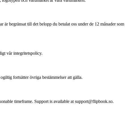
et, logotypen och varumärket är våra varumärken.
ansvar är begränsat till det belopp du betalat oss under de 12 månader som
gt vår integritetspolicy.
iltig fortsätter övriga bestämmelser att gälla.
asonable timeframe. Support is available at support@flipbook.so.