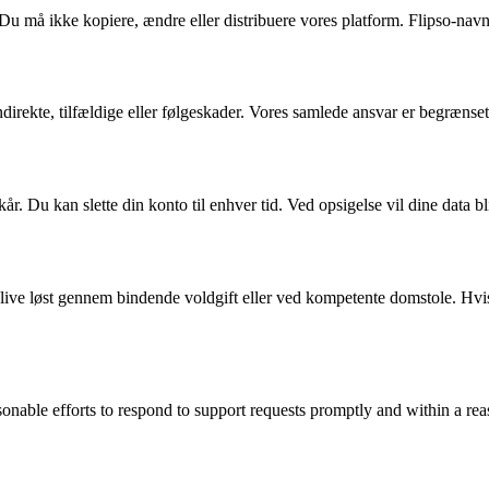
 Du må ikke kopiere, ændre eller distribuere vores platform. Flipso-nav
direkte, tilfældige eller følgeskader. Vores samlede ansvar er begrænset 
r. Du kan slette din konto til enhver tid. Ved opsigelse vil dine data bli
 blive løst gennem bindende voldgift eller ved kompetente domstole. Hvi
sonable efforts to respond to support requests promptly and within a re