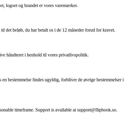
net, logoet og brandet er vores varemærker.
til det beløb, du har betalt os i de 12 måneder forud for kravet.
ve håndteret i henhold til vores privatlivspolitik.
s en bestemmelse findes ugyldig, forbliver de øvrige bestemmelser i
asonable timeframe. Support is available at support@flipbook.so.