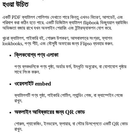
হওয়া উচিত
একটি PDF ক্যাটালগ পোলিশড দেখাতে পারে কিন্তু এখনও বিতরণ, আপডেট, এবং
পরিমাপ করা কঠিন হতে পারে. একটি ডিজিটাল ক্যাটালগ flipbook ভিজ্যুয়াল ব্রাউজিং
অভিজ্ঞতা বজায় রাখে যখন অনলাইন শেয়ারিং এবং ইন্টারঅ্যাকশন যোগ করে.
খুচরা ক্যাটালগ, পাইকারি বই, শোরুম উপকরণ, আসবাবপত্র সংগ্রহ, ফ্যাশন
lookbooks, পণ্য শীট, এবং মৌসুমী অফারের জন্য Flipso ব্যবহার করুন.
ক্লিকযোগ্য পণ্য এলাকা
পণ্য ব্লকগুলিকে পণ্য পৃষ্ঠা, অর্ডার ফর্ম, উদ্ধৃতি অনুরোধ, বা যোগাযোগ পৃষ্ঠার
সাথে লিংক করুন.
ওয়েবসাইট embed
ক্যাটালগটি পণ্য পৃষ্ঠা, পাইকারি পোর্টাল, ল্যান্ডিং পেজ, বা ক্যাম্পেইন পেজে
রাখুন.
অফলাইন আবিষ্কারের জন্য QR কোড
শোরুম, প্যাকেজিং, ইনভয়েস, ফ্লায়ার, বা স্টোর ডিসপ্লেতে একটি QR কোড
রাখুন.