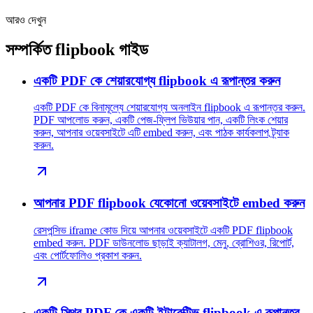
আরও দেখুন
সম্পর্কিত flipbook গাইড
একটি PDF কে শেয়ারযোগ্য flipbook এ রূপান্তর করুন
একটি PDF কে বিনামূল্যে শেয়ারযোগ্য অনলাইন flipbook এ রূপান্তর করুন.
PDF আপলোড করুন, একটি পেজ-ফ্লিপ ভিউয়ার পান, একটি লিংক শেয়ার
করুন, আপনার ওয়েবসাইটে এটি embed করুন, এবং পাঠক কার্যকলাপ ট্র্যাক
করুন.
আপনার PDF flipbook যেকোনো ওয়েবসাইটে embed করুন
রেসপন্সিভ iframe কোড দিয়ে আপনার ওয়েবসাইটে একটি PDF flipbook
embed করুন. PDF ডাউনলোড ছাড়াই ক্যাটালগ, মেনু, ব্রোশিওর, রিপোর্ট,
এবং পোর্টফোলিও প্রকাশ করুন.
একটি স্থির PDF কে একটি ইন্টারেক্টিভ flipbook এ রূপান্তর