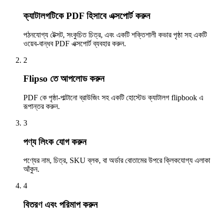
ক্যাটালগটিকে PDF হিসাবে এক্সপোর্ট করুন
পঠনযোগ্য টেক্সট, সংকুচিত চিত্র, এবং একটি শক্তিশালী কভার পৃষ্ঠা সহ একটি
ওয়েব-বান্ধব PDF এক্সপোর্ট ব্যবহার করুন.
2
Flipso তে আপলোড করুন
PDF কে পৃষ্ঠা-পাল্টানো ব্রাউজিং সহ একটি হোস্টেড ক্যাটালগ flipbook এ
রূপান্তর করুন.
3
পণ্য লিংক যোগ করুন
পণ্যের নাম, চিত্র, SKU ব্লক, বা অর্ডার বোতামের উপরে ক্লিকযোগ্য এলাকা
আঁকুন.
4
বিতরণ এবং পরিমাপ করুন