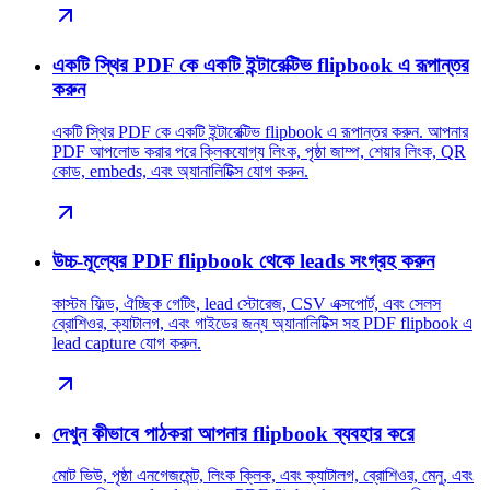
একটি স্থির PDF কে একটি ইন্টারেক্টিভ flipbook এ রূপান্তর
করুন
একটি স্থির PDF কে একটি ইন্টারেক্টিভ flipbook এ রূপান্তর করুন. আপনার
PDF আপলোড করার পরে ক্লিকযোগ্য লিংক, পৃষ্ঠা জাম্প, শেয়ার লিংক, QR
কোড, embeds, এবং অ্যানালিটিক্স যোগ করুন.
উচ্চ-মূল্যের PDF flipbook থেকে leads সংগ্রহ করুন
কাস্টম ফিল্ড, ঐচ্ছিক গেটিং, lead স্টোরেজ, CSV এক্সপোর্ট, এবং সেলস
ব্রোশিওর, ক্যাটালগ, এবং গাইডের জন্য অ্যানালিটিক্স সহ PDF flipbook এ
lead capture যোগ করুন.
দেখুন কীভাবে পাঠকরা আপনার flipbook ব্যবহার করে
মোট ভিউ, পৃষ্ঠা এনগেজমেন্ট, লিংক ক্লিক, এবং ক্যাটালগ, ব্রোশিওর, মেনু, এবং