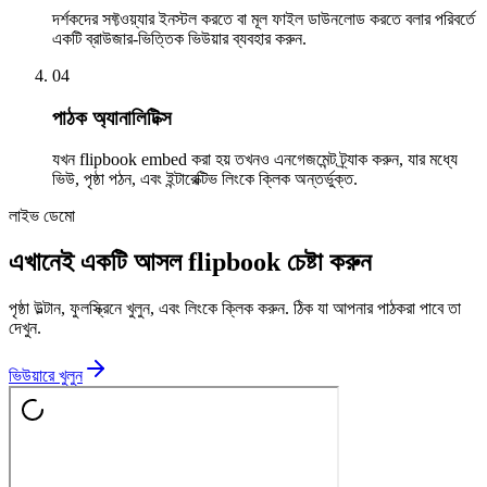
দর্শকদের সফ্টওয়্যার ইনস্টল করতে বা মূল ফাইল ডাউনলোড করতে বলার পরিবর্তে
একটি ব্রাউজার-ভিত্তিক ভিউয়ার ব্যবহার করুন.
0
4
পাঠক অ্যানালিটিক্স
যখন flipbook embed করা হয় তখনও এনগেজমেন্ট ট্র্যাক করুন, যার মধ্যে
ভিউ, পৃষ্ঠা পঠন, এবং ইন্টারেক্টিভ লিংকে ক্লিক অন্তর্ভুক্ত.
লাইভ ডেমো
এখানেই একটি আসল flipbook চেষ্টা করুন
পৃষ্ঠা উল্টান, ফুলস্ক্রিনে খুলুন, এবং লিংকে ক্লিক করুন. ঠিক যা আপনার পাঠকরা পাবে তা
দেখুন.
ভিউয়ারে খুলুন