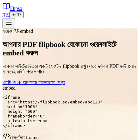
Flipso
মূল্য
লগ ইন
ওয়েবসাইট embed
আপনার PDF flipbook যেকোনো ওয়েবসাইটে
embed করুন
আপনার সাইটের ভিতরে একটি হোস্টেড flipbook রাখুন যাতে দর্শকরা PDF ডাউনলোড
না করেই নথিটি পড়তে পারে.
একটি PDF আপলোড করুন
ডেমো দেখুন
embed
<iframe

  src="https://flipbook.so/embed/abc123"

  width="100%"

  height="600"

  frameborder="0"

  allowfullscreen>

</iframe>
রেসপন্সিভ iframe