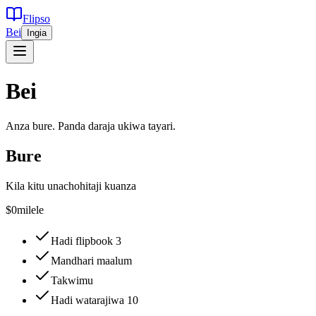
Flipso
Bei
Ingia
Bei
Anza bure. Panda daraja ukiwa tayari.
Bure
Kila kitu unachohitaji kuanza
$0
milele
Hadi flipbook 3
Mandhari maalum
Takwimu
Hadi watarajiwa 10