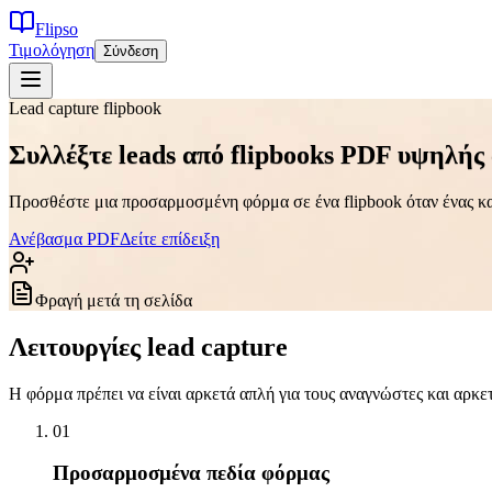
Flipso
Τιμολόγηση
Σύνδεση
Lead capture flipbook
Συλλέξτε leads από flipbooks PDF υψηλής 
Προσθέστε μια προσαρμοσμένη φόρμα σε ένα flipbook όταν ένας κα
Ανέβασμα PDF
Δείτε επίδειξη
Φραγή μετά τη σελίδα
Λειτουργίες lead capture
Η φόρμα πρέπει να είναι αρκετά απλή για τους αναγνώστες και αρκετ
0
1
Προσαρμοσμένα πεδία φόρμας